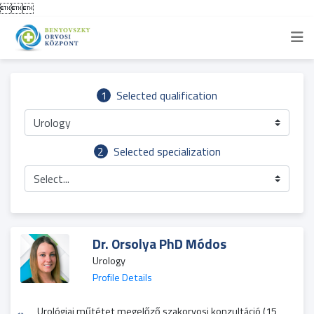

1
Selected qualification
Urology
2
Selected specialization
Select...
Dr. Orsolya PhD Módos
Urology
Profile Details
Urológiai műtétet megelőző szakorvosi konzultáció (15