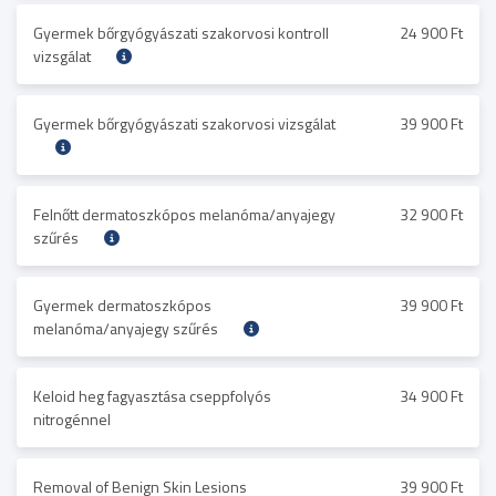
Gyermek bőrgyógyászati szakorvosi kontroll
24 900 Ft
vizsgálat
Gyermek bőrgyógyászati szakorvosi vizsgálat
39 900 Ft
Felnőtt dermatoszkópos melanóma/anyajegy
32 900 Ft
szűrés
Gyermek dermatoszkópos
39 900 Ft
melanóma/anyajegy szűrés
Keloid heg fagyasztása cseppfolyós
34 900 Ft
nitrogénnel
Removal of Benign Skin Lesions
39 900 Ft