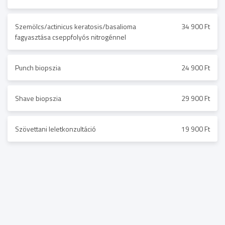
Szemölcs/actinicus keratosis/basalioma
34 900 Ft
fagyasztása cseppfolyós nitrogénnel
Punch biopszia
24 900 Ft
Shave biopszia
29 900 Ft
Szövettani leletkonzultáció
19 900 Ft